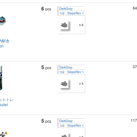
6
64
pcs
DarkGray
1x2 : SlopeRev 1
x 6
内駅舎
ion
5
37
pcs
DarkGray
1x2 : SlopeRev 1
x 5
ットトレ
ullet
5
117
pcs
DarkGray
1x2 : SlopeRev 1