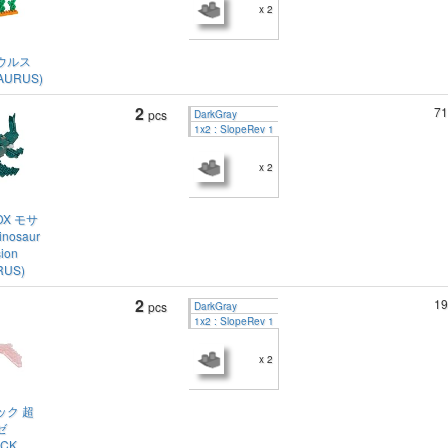
x 2
ウルス
AURUS)
2
71
pcs
DarkGray
1x2 : SlopeRev 1
x 2
X モサ
nosaur
sion
RUS)
2
19
pcs
DarkGray
1x2 : SlopeRev 1
x 2
ック 超
ゼ
ACK