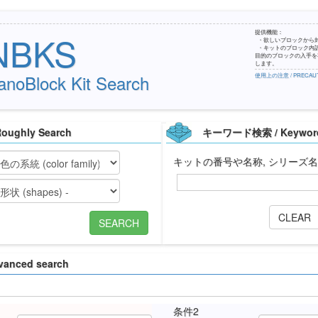
提供機能：
NBKS
・欲しいブロックから
・キットのブロック内
目的のブロックの入手を容
します。
anoBlock Kit Search
使用上の注意 / PRECAUT
ughly Search
キーワード検索 / Keyword
キットの番号や名称, シリーズ
CLEAR
SEARCH
anced search
条件2