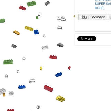
SUPER SA
ROSÉ)
比較 / Compare