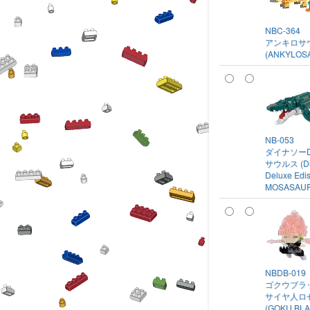
NBC-364
アンキロサ
(ANKYLOS
NB-053
ダイナソーD
サウルス (Di
Deluxe Edi
MOSASAU
NBDB-019
ゴクウブラ
サイヤ人ロ
(GOKU BL