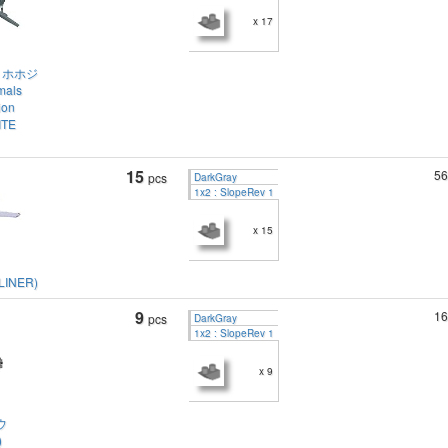
x 17
 ホホジ
mals
ion
ITE
15
56
pcs
DarkGray
1x2 : SlopeRev 1
x 15
LINER)
9
16
pcs
DarkGray
1x2 : SlopeRev 1
x 9
ウ
)