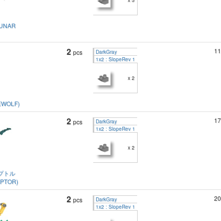
x 5
UNAR
2
11
pcs
DarkGray
1x2 : SlopeRev 1
x 2
WOLF)
2
17
pcs
DarkGray
1x2 : SlopeRev 1
x 2
プトル
APTOR)
2
20
pcs
DarkGray
1x2 : SlopeRev 1