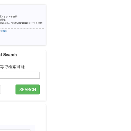
封入キットを検索
訳情報
易にし、快適なnanoblockライフを提供
IONS
 Search
名等で検索可能
SEARCH