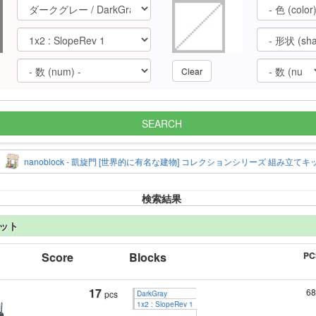
Clear
SEARCH
nanoblock - 凱旋門 [世界的に有名な建物] コレクションシリーズ 組み立てキ
検索結果
キット
Score
Blocks
PC
17
68
pcs
DarkGray
1x2 : SlopeRev 1