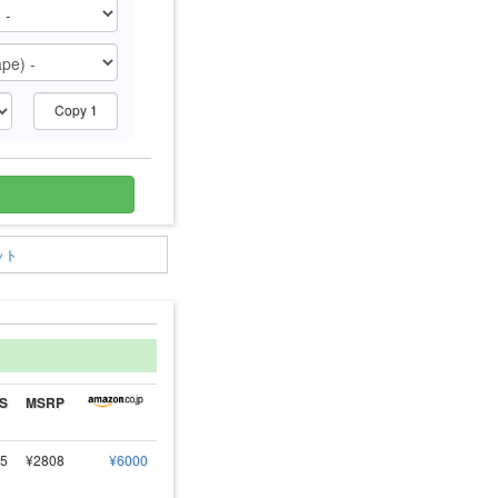
Copy 1
ット
S
MSRP
5
¥2808
¥6000