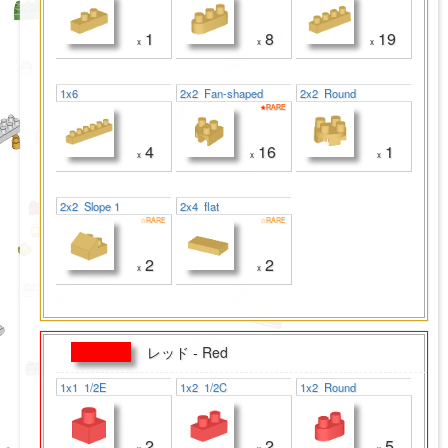
1
8
19
x
x
x
1x6
2x2 Fan-shaped
2x2 Round
★RARE
☆RARE
4
16
1
x
x
x
2x2 Slope 1
2x4 flat
☆RARE
☆RARE
2
2
x
x
レッド - Red
1x1 1/2E
1x2 1/2C
1x2 Round
2
2
5