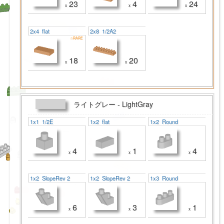
23
4
24
x
x
x
2x4 flat
2x8 1/2A2
☆RARE
18
20
x
x
ライトグレー - LightGray
1x1 1/2E
1x2 flat
1x2 Round
4
1
4
x
x
x
1x2 SlopeRev 2
1x2 SlopeRev 2
1x3 Round
6
3
1
x
x
x