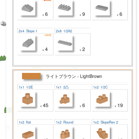
★RARE
☆RARE
6
9
6
x
x
x
2x4 Slope 1
2x8 1/2A2
☆RARE
4
2
x
x
ライトブラウン - LightBrown
1x1 1/2E
1x1 2凸
1x2 1/2C
45
6
19
x
x
x
1x2 flat
1x2 Round
1x2 SlopeRev 2