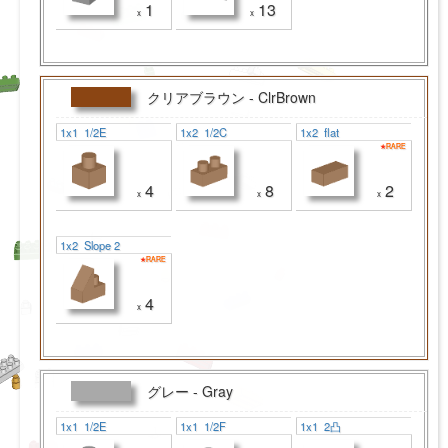
1
13
x
x
クリアブラウン - ClrBrown
1x1 1/2E
1x2 1/2C
1x2 flat
★RARE
☆RARE
4
8
2
x
x
x
1x2 Slope 2
★RARE
☆RARE
4
x
グレー - Gray
1x1 1/2E
1x1 1/2F
1x1 2凸