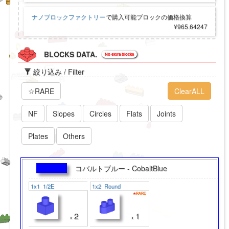
ナノブロックファクトリー
で購入可能ブロックの価格換算
¥965.64247
BLOCKS DATA.
No extra blocks
絞り込み / Filter
☆RARE
ClearALL
NF
Slopes
Circles
Flats
Joints
Plates
Others
コバルトブルー - CobaltBlue
1x1 1/2E
1x2 Round
★RARE
☆RARE
2
1
x
x