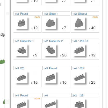
10
7
1
x
x
x
1x2 Round
1x2 Slope 1
1x2 Slope 2
☆RARE
☆RARE
12
7
40
x
x
x
1x2 SlopeRev 1
1x2 SlopeRev 2
1x3 1/2BO-3
5
26
12
x
x
x
1x3 2凸
1x3 Round
1x4 1/2D
16
10
25
x
x
x
1x4 Round
1x6
2x2 1/2B
☆RARE