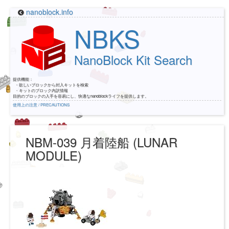
nanoblock.info
NBKS
NanoBlock Kit Search
提供機能：
・欲しいブロックから封入キットを検索
・キットのブロック内訳情報
目的のブロックの入手を容易にし、快適なnanoblockライフを提供します。
使用上の注意 / PRECAUTIONS
NBM-039 月着陸船 (LUNAR
MODULE)