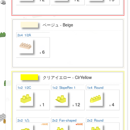
x
x
x
ベージュ - Beige
2x4 1/2A
6
x
クリアイエロー - ClrYellow
1x2 1/2C
1x2 SlopeRev 1
1x4 Round
1
12
4
x
x
x
2x2 1凸
2x2 Fan-shaped
2x2 Round
☆RARE
★RARE
☆RARE