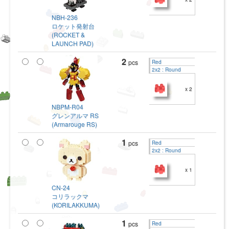
NBH-236
ロケット発射台
(ROCKET &
LAUNCH PAD)
2
pcs
Red
2x2 : Round
x 2
NBPM-R04
グレンアルマ RS
(Armarouge RS)
1
pcs
Red
2x2 : Round
x 1
CN-24
コリラックマ
(KORILAKKUMA)
1
pcs
Red