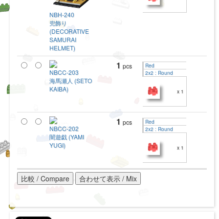
NBH-240
兜飾り
(DECORATIVE
SAMURAI
HELMET)
1
pcs
Red
NBCC-203
2x2 : Round
海馬瀬人 (SETO
KAIBA)
x 1
1
pcs
Red
NBCC-202
2x2 : Round
闇遊戯 (YAMI
YUGI)
x 1
比較 / Compare
合わせて表示 / Mix