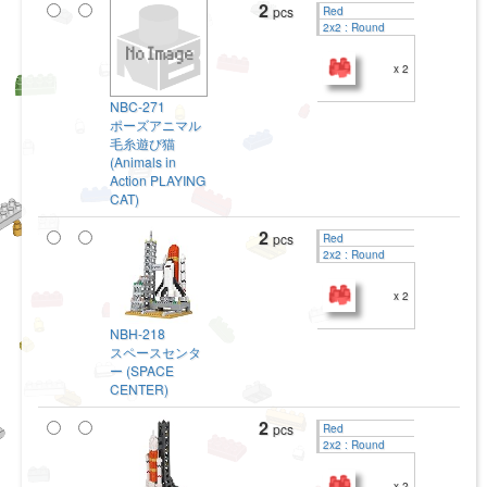
2
pcs
Red
2x2 : Round
x 2
NBC-271
ポーズアニマル
毛糸遊び猫
(Animals in
Action PLAYING
CAT)
2
pcs
Red
2x2 : Round
x 2
NBH-218
スペースセンタ
ー (SPACE
CENTER)
2
pcs
Red
2x2 : Round
x 2