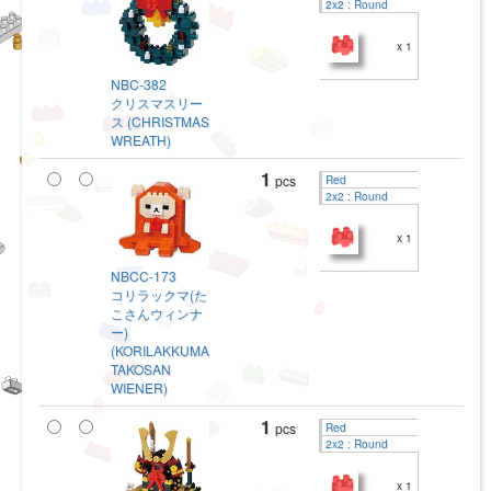
2x2 : Round
x 1
NBC-382
クリスマスリー
ス (CHRISTMAS
WREATH)
1
pcs
Red
2x2 : Round
x 1
NBCC-173
コリラックマ(た
こさんウィンナ
ー)
(KORILAKKUMA
TAKOSAN
WIENER)
1
pcs
Red
2x2 : Round
x 1