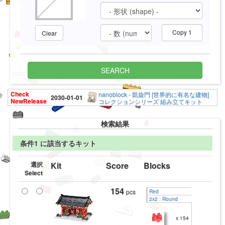
Copy 1
Clear
SEARCH
Check
nanoblock - 凱旋門 [世界的に有名な建物]
2030-01-01
NewRelease
コレクションシリーズ 組み立てキット
検索結果
条件1 に該当するキット
選択
Kit
Score
Blocks
Select
154
pcs
Red
2x2 : Round
x 154