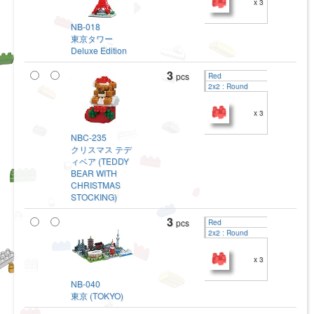
x 3
NB-018
東京タワー
Deluxe Edition
3
pcs
Red
2x2 : Round
x 3
NBC-235
クリスマス テデ
ィベア (TEDDY
BEAR WITH
CHRISTMAS
STOCKING)
3
pcs
Red
2x2 : Round
x 3
NB-040
東京 (TOKYO)