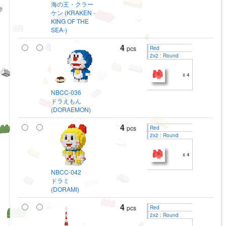
海の王・クラー
ケン (KRAKEN -
KING OF THE
SEA-)
4
pcs
Red
2x2 : Round
x 4
NBCC-036
ドラえもん
(DORAEMON)
4
pcs
Red
2x2 : Round
x 4
NBCC-042
ドラミ
(DORAMI)
4
pcs
Red
2x2 : Round