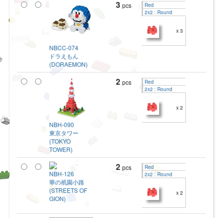
3
pcs
Red
2x2 : Round
x 3
NBCC-074
ドラえもん
(DORAEMON)
2
pcs
Red
2x2 : Round
x 2
NBH-090
東京タワー
(TOKYO
TOWER)
2
pcs
Red
NBH-126
2x2 : Round
華の祇園小路
(STREETS OF
x 2
GION)