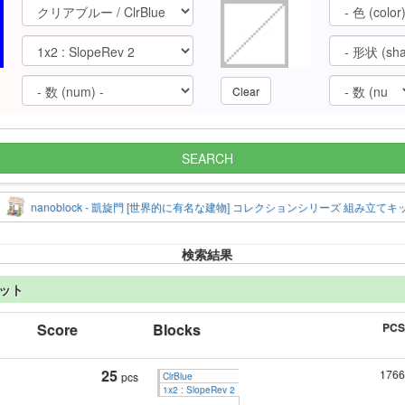
Clear
SEARCH
nanoblock - 凱旋門 [世界的に有名な建物] コレクションシリーズ 組み立てキ
検索結果
キット
Score
Blocks
PCS
25
1766
pcs
ClrBlue
1x2 : SlopeRev 2