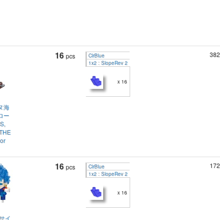
16
382
pcs
ClrBlue
1x2 : SlopeRev 2
x 16
ヌ海
ロー
S,
 THE
lor
16
172
pcs
ClrBlue
1x2 : SlopeRev 2
x 16
超サイ