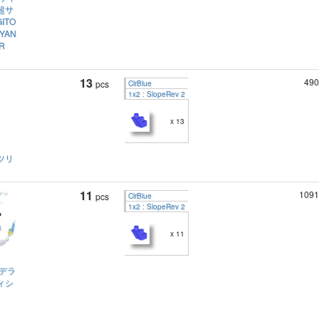
超サ
ITO
IYAN
R
13
490
pcs
ClrBlue
1x2 : SlopeRev 2
x 13
ツリ
11
1091
pcs
ClrBlue
1x2 : SlopeRev 2
x 11
 デラ
ィシ