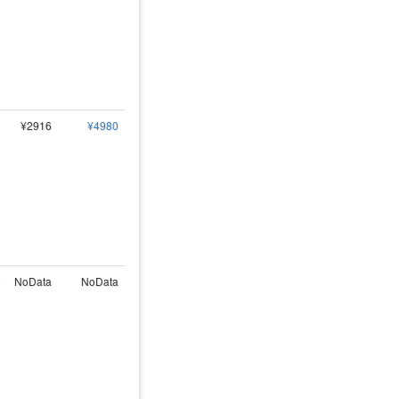
¥2916
¥4980
NoData
NoData