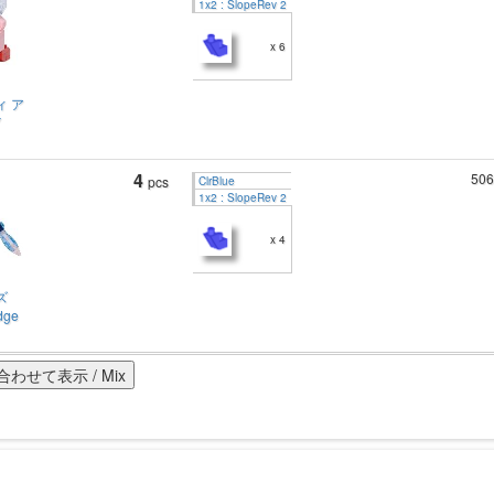
1x2 : SlopeRev 2
x 6
ィ ア
Y
4
506
pcs
ClrBlue
1x2 : SlopeRev 2
x 4
ズ
dge
合わせて表示 / Mix