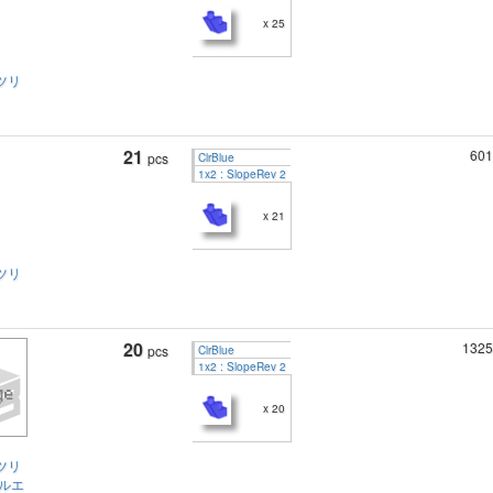
x 25
ツリ
21
601
pcs
ClrBlue
1x2 : SlopeRev 2
x 21
ツリ
20
1325
pcs
ClrBlue
1x2 : SlopeRev 2
x 20
ツリ
ャルエ