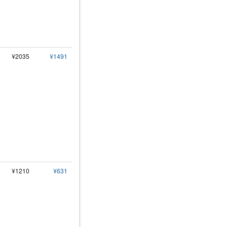
¥2035
¥1491
¥1210
¥631