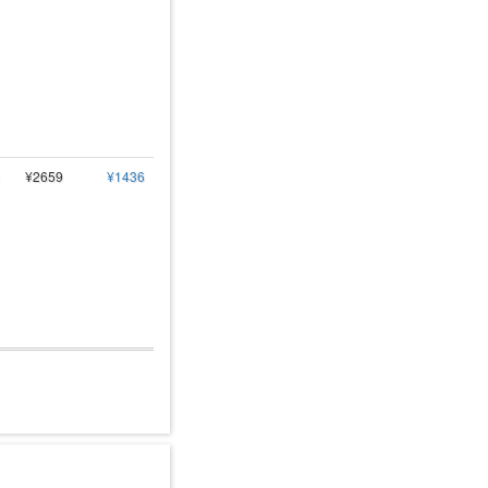
¥2659
¥1436