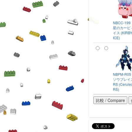
NBCC-199
星のカービ
イス (KIRB
ICE)
NBPM-R05
ソウブレイ
RS (Cerule
RS)
比較 / Compare