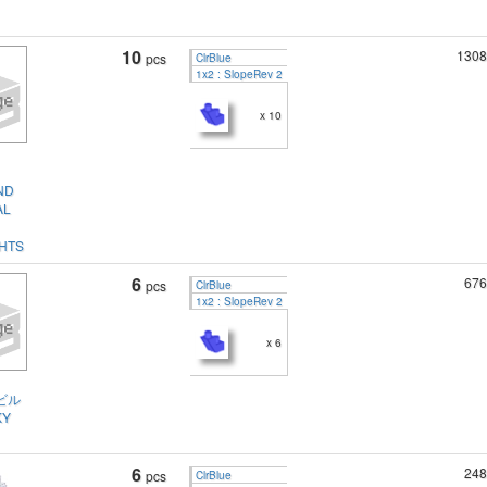
10
1308
pcs
ClrBlue
1x2 : SlopeRev 2
x 10
ND
AL
HTS
6
676
pcs
ClrBlue
1x2 : SlopeRev 2
x 6
ビル
KY
6
248
pcs
ClrBlue