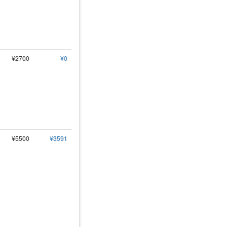
¥2700
¥0
¥5500
¥3591