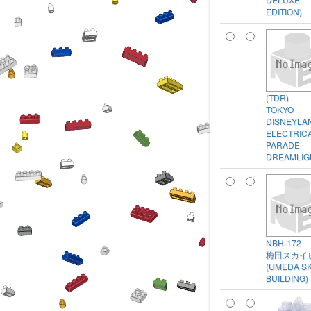
EDITION)
(TDR)
TOKYO
DISNEYLA
ELECTRIC
PARADE
DREAMLIG
NBH-172
梅田スカイ
(UMEDA S
BUILDING)