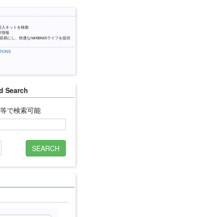
封入キットを検索
訳情報
易にし、快適なnanoblockライフを提供
IONS
 Search
名等で検索可能
SEARCH