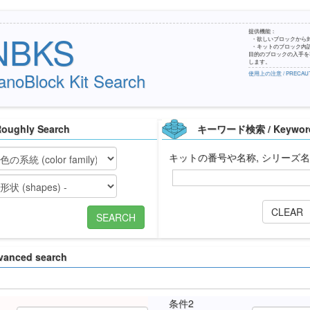
提供機能：
NBKS
・欲しいブロックから
・キットのブロック内
目的のブロックの入手を容
します。
anoBlock Kit Search
使用上の注意 / PRECAUT
ughly Search
キーワード検索 / Keyword
キットの番号や名称, シリーズ
CLEAR
SEARCH
anced search
条件2