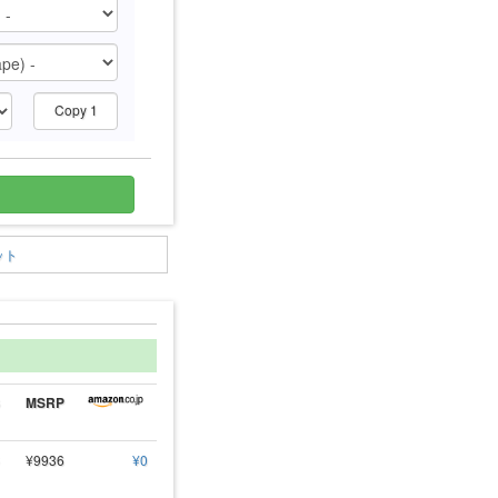
Copy 1
ット
MSRP
¥9936
¥0