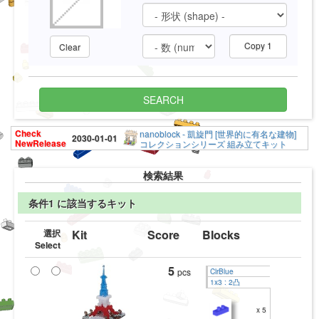
Copy 1
Clear
SEARCH
Check
nanoblock - 凱旋門 [世界的に有名な建物]
2030-01-01
NewRelease
コレクションシリーズ 組み立てキット
検索結果
条件1 に該当するキット
選択
Kit
Score
Blocks
Select
5
pcs
ClrBlue
1x3 : 2凸
x 5