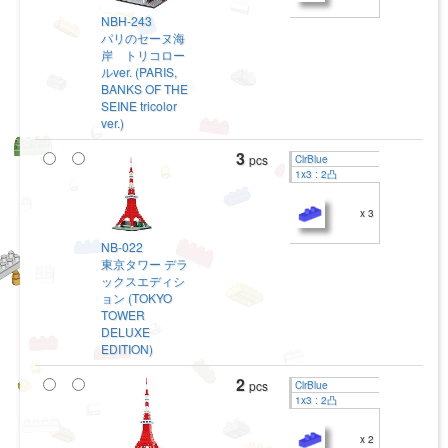
NBH-243
パリのセーヌ海
岸 トリコロー
ルver. (PARIS,
BANKS OF THE
SEINE tricolor
ver.)
3
pcs
ClrBlue
1x3 : 2凸
x 3
NB-022
東京タワー デラ
ックスエディシ
ョン (TOKYO
TOWER
DELUXE
EDITION)
2
pcs
ClrBlue
1x3 : 2凸
x 2