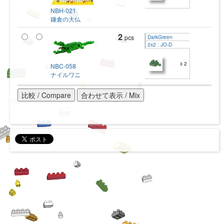
NBH-021
鎌倉の大仏
2
pcs
DarkGreen
2x2 : JO-D
x 2
NBC-058
ナイルワニ
比較 / Compare
合わせて表示 / Mix