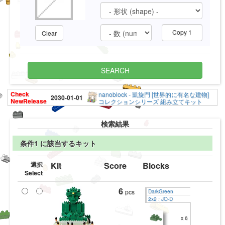
Copy 1
Clear
SEARCH
Check
nanoblock - 凱旋門 [世界的に有名な建物]
2030-01-01
NewRelease
コレクションシリーズ 組み立てキット
検索結果
条件1 に該当するキット
選択
Kit
Score
Blocks
Select
6
pcs
DarkGreen
2x2 : JO-D
x 6