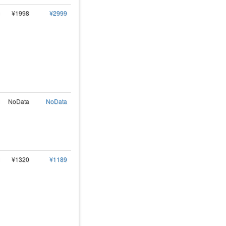
¥1998
¥2999
NoData
NoData
¥1320
¥1189