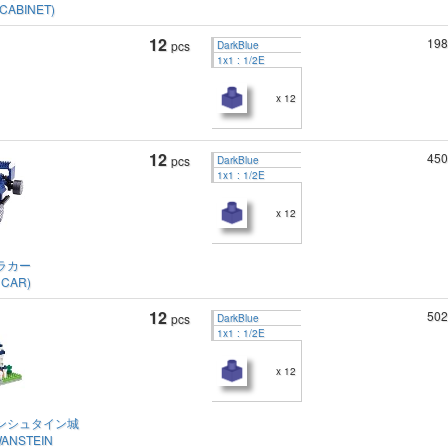
CABINET)
12
198
pcs
DarkBlue
1x1 : 1/2E
x 12
12
450
pcs
DarkBlue
1x1 : 1/2E
x 12
ラカー
 CAR)
12
502
pcs
DarkBlue
1x1 : 1/2E
x 12
ンシュタイン城
ANSTEIN