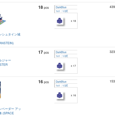
18
439
pcs
DarkBlue
1x1 : 1/2E
x 18
ンシュタイン城
NSTEIN)
17
323
pcs
DarkBlue
1x1 : 1/2E
ルジャー
USTER
x 17
16
153
pcs
DarkBlue
1x1 : 1/2E
x 16
ンベーダー アッ
(SPACE