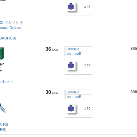
x 47
X ギガノトサ
saur Deluxe
SAURUS)
36
865
pcs
DarkBlue
1x1 : 1/2E
x 36
ンセット
30
506
pcs
DarkBlue
1x1 : 1/2E
x 30
 RS
 RS)