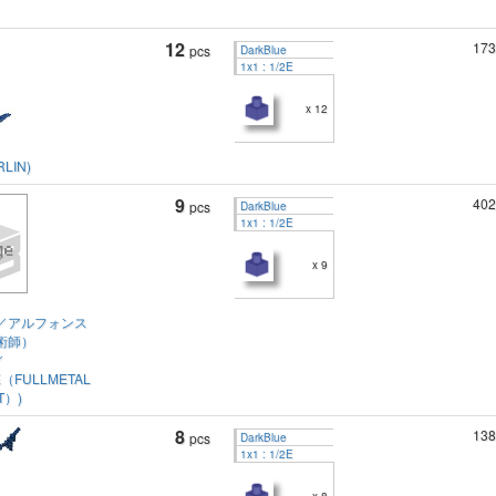
12
173
pcs
DarkBlue
1x1 : 1/2E
x 12
LIN)
9
402
pcs
DarkBlue
1x1 : 1/2E
x 9
／アルフォンス
術師）
／
E（FULLMETAL
T）)
8
138
pcs
DarkBlue
1x1 : 1/2E