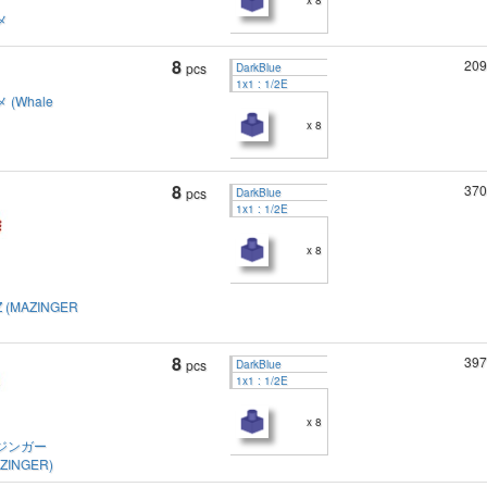
x 8
メ
8
209
pcs
DarkBlue
1x1 : 1/2E
(Whale
x 8
8
370
pcs
DarkBlue
1x1 : 1/2E
x 8
(MAZINGER
8
397
pcs
DarkBlue
1x1 : 1/2E
x 8
ジンガー
ZINGER)