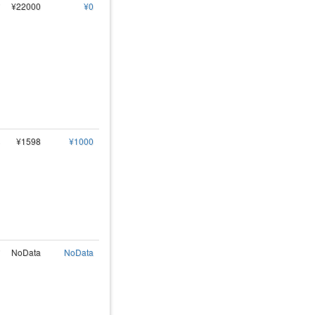
¥22000
¥0
¥1598
¥1000
NoData
NoData