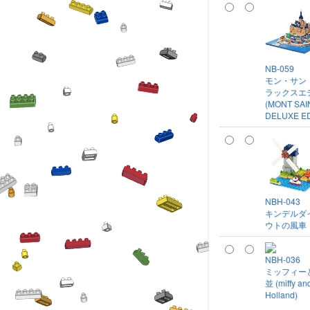
NB-059
モン・サン
ラックスエ
(MONT SAI
DELUXE ED
NBH-043
キンデルダ
ウトの風車
NBH-036
ミッフィー
並 (miffy and
Holland)