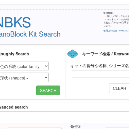
提供機能：
NBKS
・欲しいブロックから
・キットのブロック内
目的のブロックの入手を容
します。
anoBlock Kit Search
使用上の注意 / PRECAUT
ughly Search
キーワード検索 / Keyword
キットの番号や名称, シリーズ
CLEAR
SEARCH
anced search
条件2