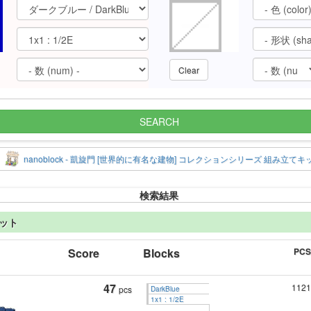
Clear
SEARCH
nanoblock - 凱旋門 [世界的に有名な建物] コレクションシリーズ 組み立てキ
検索結果
キット
Score
Blocks
PCS
47
1121
pcs
DarkBlue
1x1 : 1/2E