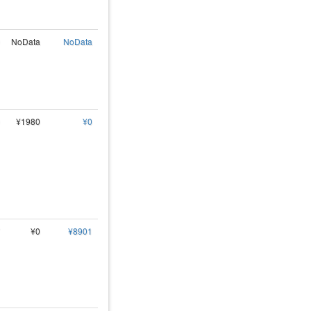
NoData
NoData
¥1980
¥0
¥0
¥8901