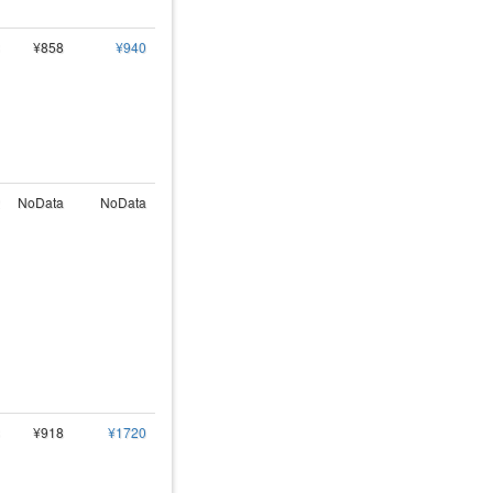
¥858
¥940
NoData
NoData
¥918
¥1720