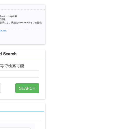
封入キットを検索
訳情報
易にし、快適なnanoblockライフを提供
IONS
 Search
名等で検索可能
SEARCH