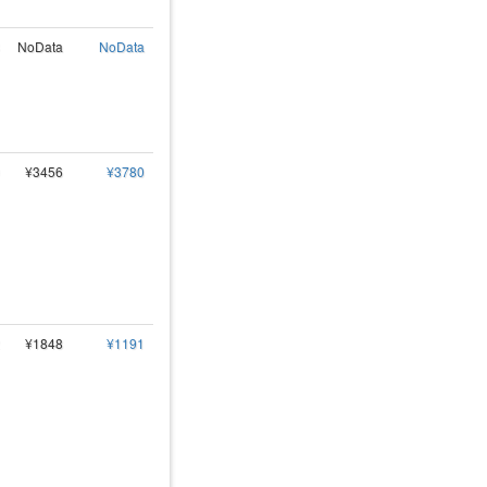
NoData
NoData
¥3456
¥3780
¥1848
¥1191