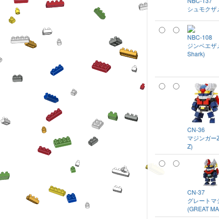
NBC-137
シュモクザ
NBC-108
ジンベエザメ 
Shark)
CN-36
マジンガーZ 
Z)
CN-37
グレートマ
(GREAT MA