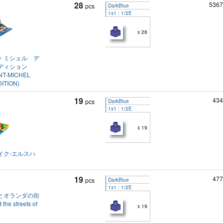
28
5367
pcs
DarkBlue
1x1 : 1/2E
x 28
・ミシェル デ
ディション
NT-MICHEL
ITION)
19
434
pcs
DarkBlue
1x1 : 1/2E
x 19
イク-エルスハ
19
477
pcs
DarkBlue
1x1 : 1/2E
とオランダの街
 the streets of
x 19