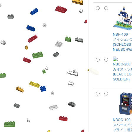
NBH-106
ノイシュバ
(SCHLOSS
NEUSCHWA
NBCC-206
カオス・ソ
(BLACK L
SOLDIER)
NBCC-109
スペースイ
プライト筐体 