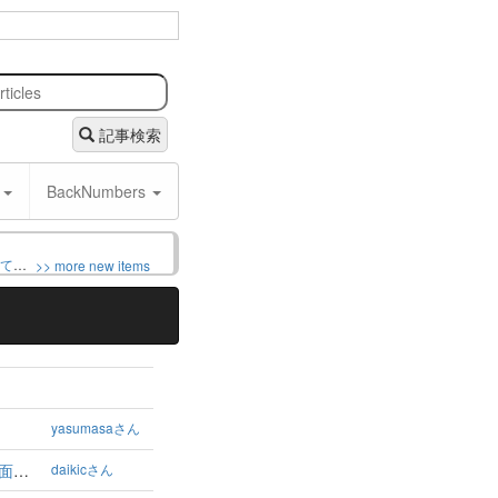
記事検索
y
BackNumbers
nanoblock - 凱旋門 [世界的に有名な建物] コレクションシリーズ 組み立てキット
>> more new items
yasumasaさん
nanoblock DE ヒーローを作ろう 15～仮面ライダー鎧武編～ ＆第2期平成仮面ライダー大集合スペシャル
daikicさん