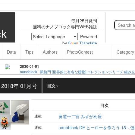
毎月25日発刊
無料のナノブロック専門WEB雑誌
ck
Powered
by
Translate
Data
Tips
Authors
PhotoContest
Categor
2030-01-01
018年 01月号
目次
目次
連載
黄道十二宮 みずがめ座
連載