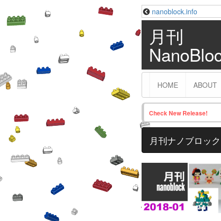
nanoblock.info
月刊
NanoBlo
HOME
ABOUT
Check New Release!
月刊ナノブロック 2