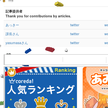
記事提供者
Thank you for contributions by articles.
あっきー
twitter
we
課長さん
twitter
we
yasumasaさん
twitter
we