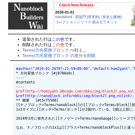
Check New Release
2030-01-01
nanoblock - 凱旋門 [世界的に有名な建物]
コレクションシリーズ 組み立てキット
追加された行は
この色
です。
削除された行は
この色
です。
Terms/方向変換ブロック
へ行く。
Terms/方向変換ブロック の差分を削除
#author("2019-01-26T07:21:59+09:00","default:hom2yant","
* 方向変換ブロック [#j8788a9c]

----

#contents

&ref(http://hom2yant.80code.com/nbks/img/block27.png,nol
&ref(http://nanoblock.info/nbks/img/block27.png,nolink);
** 概要　 [#t5cf5508]

[[ナノブロック>Terms/nanoblock]]の[[ブロック>Terms/block]
1x1サイズに[[ポッチ>Terms/ポッチ]]が2個付いている。1個は
2014年3月に発売された[[ナノゲージ>Terms/nanoGauge
なお、ナノブロックの1x1は[[プラス>Terms/nanoblockPlus