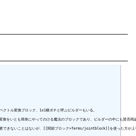
。ベクトル変換ブロック、1x1横ポチと呼ぶビルダーもいる。

行ってきた方向変換をいとも簡単にやってのける魔法のブロックであり、ビルダーの中にも
更できないことはないが、[[関節ブロック>Terms/jointblock]]を使った方が