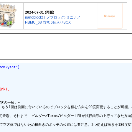
2024-07-31 (再販)
nanoblock(ナノブロック) ミニナノ
NBMC_68 恐竜 6個入りBOX
hom2yant")
ink);
]形状の一種。~

上部に、もう1個は側面に付いているのでブロックを積む方向を90度変更することが可能
]]シリーズで初登場。それまで[[ビルダー>Terms/ビルダー]]達が試行錯誤の上
]]と違って立方体ではないため横向きのポッチの位置には要注意。2つ使えば向きを180度変