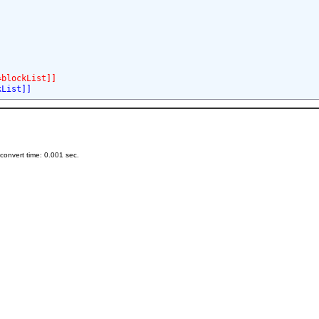
blockList]]
List]]
onvert time: 0.001 sec.