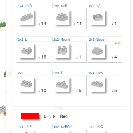
1x4 1/2D
2x2 1/2B
2x2 1凸
14
11
1
x
x
x
2x2 L
2x2 Round
2x2 Slope 1
☆RARE
16
1
4
x
x
x
2x3
2x3 T
2x4 1/2A
10
5
5
x
x
x
レッド - Red
1x1 1/2E
1x2 1/2BO-1
1x2 1/2C