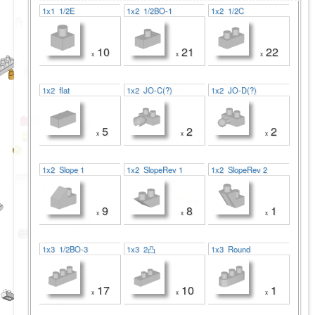
1x1 1/2E
1x2 1/2BO-1
1x2 1/2C
10
21
22
x
x
x
1x2 flat
1x2 JO-C(?)
1x2 JO-D(?)
5
2
2
x
x
x
1x2 Slope 1
1x2 SlopeRev 1
1x2 SlopeRev 2
9
8
1
x
x
x
1x3 1/2BO-3
1x3 2凸
1x3 Round
17
10
1
x
x
x