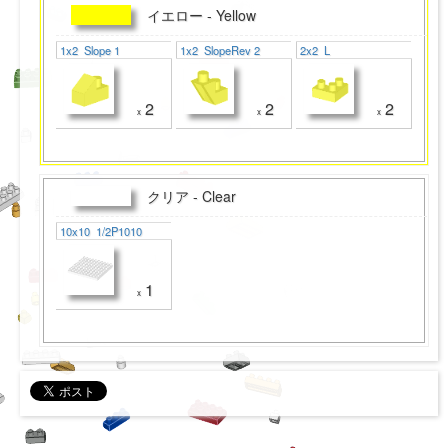
イエロー - Yellow
1x2 Slope 1
1x2 SlopeRev 2
2x2 L
2
2
2
x
x
x
クリア - Clear
10x10 1/2P1010
1
x