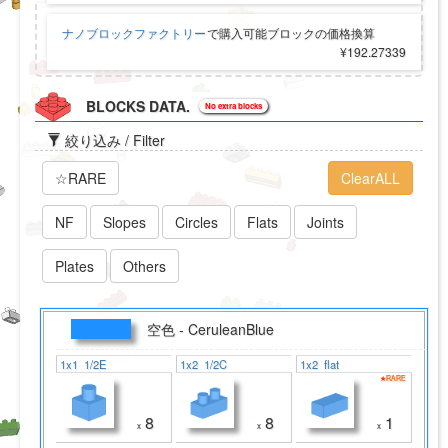
ナノブロックファクトリー
で購入可能ブロックの価格換算
¥192.27339
BLOCKS DATA.
No extra blocks
絞り込み / Filter
☆RARE
ClearALL
NF
Slopes
Circles
Flats
Joints
Plates
Others
空色 - CeruleanBlue
1x1 1/2E
1x2 1/2C
1x2 flat
★RARE
☆RARE
8
8
1
x
x
x