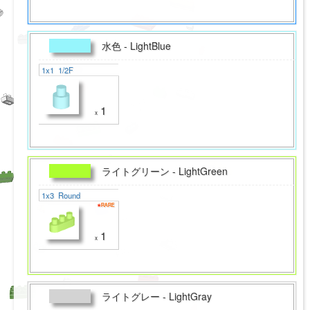
水色 - LightBlue
1x1 1/2F
1
x
ライトグリーン - LightGreen
1x3 Round
★RARE
☆RARE
1
x
ライトグレー - LightGray