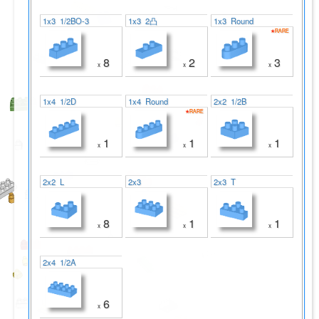
1x3 1/2BO-3
1x3 2凸
1x3 Round
★RARE
☆RARE
8
2
3
x
x
x
1x4 1/2D
1x4 Round
2x2 1/2B
★RARE
☆RARE
1
1
1
x
x
x
2x2 L
2x3
2x3 T
8
1
1
x
x
x
2x4 1/2A
6
x