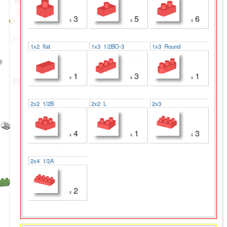
3
5
6
x
x
x
1x2 flat
1x3 1/2BO-3
1x3 Round
1
3
1
x
x
x
2x2 1/2B
2x2 L
2x3
4
1
3
x
x
x
2x4 1/2A
2
x